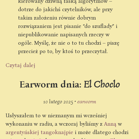
kierowany dziwną łaską algorytmów –
dotrze do jakichś czytelników, ale przy
takim założeniu równie dobrym
rozwiązaniem jest pisanie “do szuflady” i
niepublikowanie napisanych rzeczy w
ogóle. Myślę, że nie o to tu chodzi – piszę
przecież po to, by ktoś to przeczytał.
Czytaj dalej
Earworm dnia:
El Choclo
10 lutego 2025 •
earworm
Usłyszałem to w nieznanym mi wcześniej
wykonaniu w radiu, a wczoraj byliśmy z
Anną
w
argentyńskiej tangoknajpie
i może dlatego chodzi