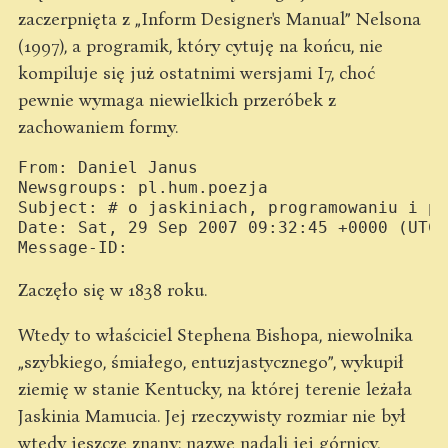
zaczerpnięta z „Inform Designer's Manual” Nelsona
(1997), a programik, który cytuję na końcu, nie
kompiluje się już ostatnimi wersjami I7, choć
pewnie wymaga niewielkich przeróbek z
zachowaniem formy.
From: Daniel Janus 
Newsgroups: pl.hum.poezja

Subject: # o jaskiniach, programowaniu i po
Date: Sat, 29 Sep 2007 09:32:45 +0000 (UTC)

Message-ID: 
Zaczęło się w 1838 roku.
Wtedy to właściciel Stephena Bishopa, niewolnika
„szybkiego, śmiałego, entuzjastycznego”, wykupił
ziemię w stanie Kentucky, na której terenie leżała
Jaskinia Mamucia. Jej rzeczywisty rozmiar nie był
wtedy jeszcze znany: nazwę nadali jej górnicy,