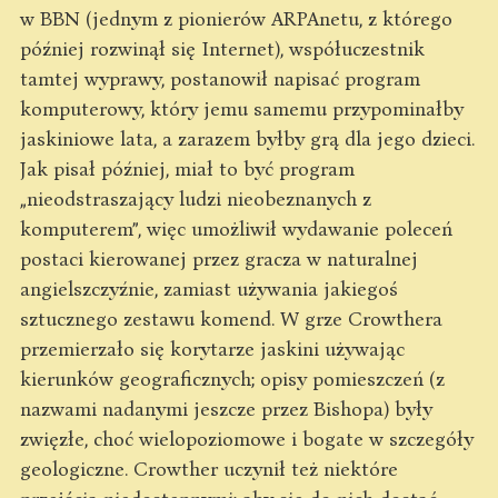
w BBN (jednym z pionierów ARPAnetu, z którego
później rozwinął się Internet), współuczestnik
tamtej wyprawy, postanowił napisać program
komputerowy, który jemu samemu przypominałby
jaskiniowe lata, a zarazem byłby grą dla jego dzieci.
Jak pisał później, miał to być program
„nieodstraszający ludzi nieobeznanych z
komputerem”, więc umożliwił wydawanie poleceń
postaci kierowanej przez gracza w naturalnej
angielszczyźnie, zamiast używania jakiegoś
sztucznego zestawu komend. W grze Crowthera
przemierzało się korytarze jaskini używając
kierunków geograficznych; opisy pomieszczeń (z
nazwami nadanymi jeszcze przez Bishopa) były
zwięzłe, choć wielopoziomowe i bogate w szczegóły
geologiczne. Crowther uczynił też niektóre