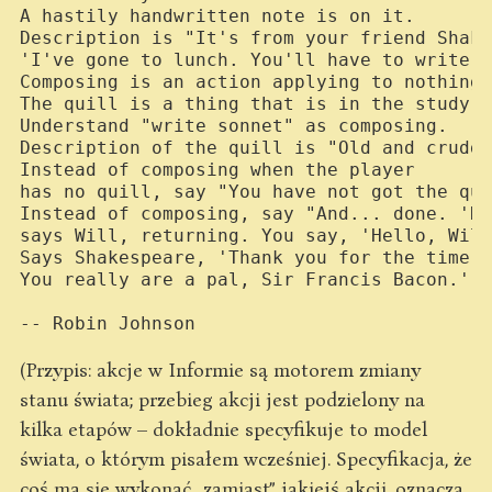
A hastily handwritten note is on it.

Description is "It's from your friend Shake
'I've gone to lunch. You'll have to write t
Composing is an action applying to nothing.

The quill is a thing that is in the study.

Understand "write sonnet" as composing.

Description of the quill is "Old and cruddy
Instead of composing when the player

has no quill, say "You have not got the qui
Instead of composing, say "And... done. 'He
says Will, returning. You say, 'Hello, Will
Says Shakespeare, 'Thank you for the time y
You really are a pal, Sir Francis Bacon.'"

(Przypis: akcje w Informie są motorem zmiany
stanu świata; przebieg akcji jest podzielony na
kilka etapów – dokładnie specyfikuje to model
świata, o którym pisałem wcześniej. Specyfikacja, że
coś ma się wykonać „zamiast” jakiejś akcji, oznacza