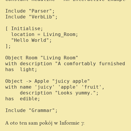
Include "Parser";

Include "VerbLib";

[ Initialise;

  location = Living_Room;

  "Hello World";

];

Object Room "Living Room"

with description "A comfortably furnished l
has  light;

Object -> Apple "juicy apple"

with name 'juicy' 'apple' 'fruit',

     description "Looks yummy.";

has  edible;

A oto ten sam pokój w Informie 7: