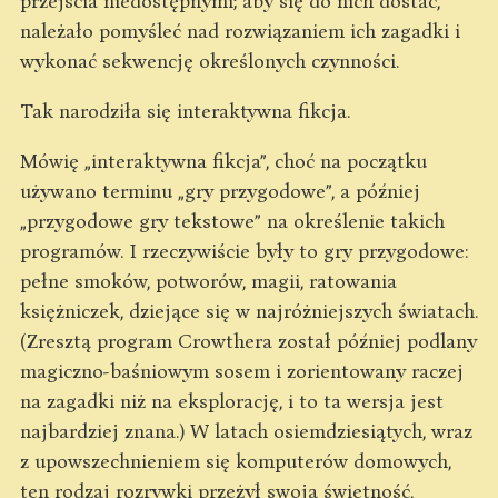
przejścia niedostępnymi; aby się do nich dostać,
należało pomyśleć nad rozwiązaniem ich zagadki i
wykonać sekwencję określonych czynności.
Tak narodziła się interaktywna fikcja.
Mówię „interaktywna fikcja”, choć na początku
używano terminu „gry przygodowe”, a później
„przygodowe gry tekstowe” na określenie takich
programów. I rzeczywiście były to gry przygodowe:
pełne smoków, potworów, magii, ratowania
księżniczek, dziejące się w najróżniejszych światach.
(Zresztą program Crowthera został później podlany
magiczno-baśniowym sosem i zorientowany raczej
na zagadki niż na eksplorację, i to ta wersja jest
najbardziej znana.) W latach osiemdziesiątych, wraz
z upowszechnieniem się komputerów domowych,
ten rodzaj rozrywki przeżył swoją świetność,