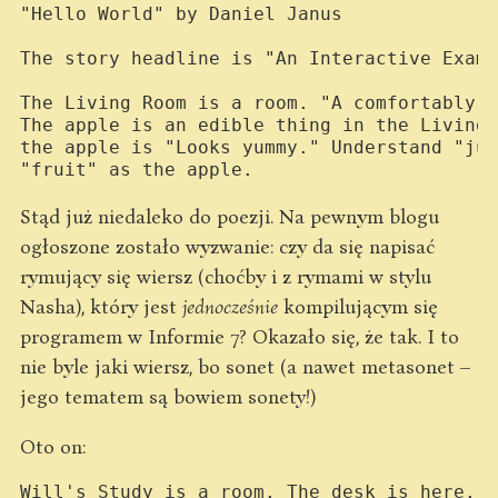
"Hello World" by Daniel Janus

The story headline is "An Interactive Examp
The Living Room is a room. "A comfortably f
The apple is an edible thing in the Living 
the apple is "Looks yummy." Understand "jui
Stąd już niedaleko do poezji. Na pewnym blogu
ogłoszone zostało wyzwanie: czy da się napisać
rymujący się wiersz (choćby i z rymami w stylu
Nasha), który jest
jednocześnie
kompilującym się
programem w Informie 7? Okazało się, że tak. I to
nie byle jaki wiersz, bo sonet (a nawet metasonet –
jego tematem są bowiem sonety!)
Oto on:
Will's Study is a room. The desk is here.
