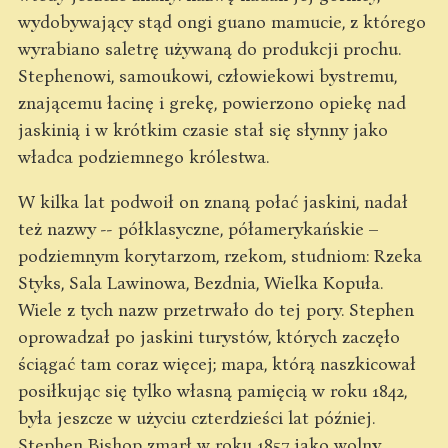
wydobywający stąd ongi guano mamucie, z którego
wyrabiano saletrę używaną do produkcji prochu.
Stephenowi, samoukowi, człowiekowi bystremu,
znającemu łacinę i grekę, powierzono opiekę nad
jaskinią i w krótkim czasie stał się słynny jako
władca podziemnego królestwa.
W kilka lat podwoił on znaną połać jaskini, nadał
też nazwy -- półklasyczne, półamerykańskie –
podziemnym korytarzom, rzekom, studniom: Rzeka
Styks, Sala Lawinowa, Bezdnia, Wielka Kopuła.
Wiele z tych nazw przetrwało do tej pory. Stephen
oprowadzał po jaskini turystów, których zaczęło
ściągać tam coraz więcej; mapa, którą naszkicował
posiłkując się tylko własną pamięcią w roku 1842,
była jeszcze w użyciu czterdzieści lat później.
Stephen Bishop zmarł w roku 1857 jako wolny