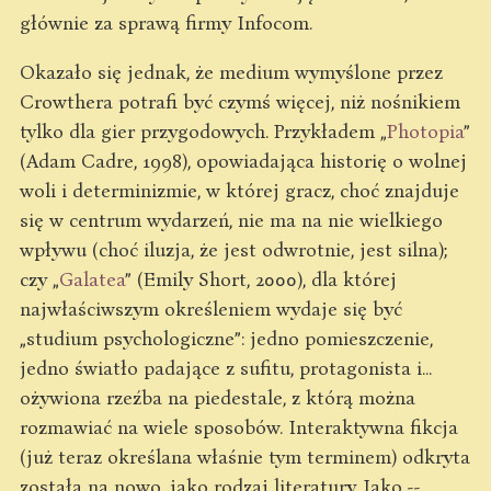
głównie za sprawą firmy Infocom.
Okazało się jednak, że medium wymyślone przez
Crowthera potrafi być czymś więcej, niż nośnikiem
tylko dla gier przygodowych. Przykładem „
Photopia
”
(Adam Cadre, 1998), opowiadająca historię o wolnej
woli i determinizmie, w której gracz, choć znajduje
się w centrum wydarzeń, nie ma na nie wielkiego
wpływu (choć iluzja, że jest odwrotnie, jest silna);
czy „
Galatea
” (Emily Short, 2000), dla której
najwłaściwszym określeniem wydaje się być
„studium psychologiczne”: jedno pomieszczenie,
jedno światło padające z sufitu, protagonista i...
ożywiona rzeźba na piedestale, z którą można
rozmawiać na wiele sposobów. Interaktywna fikcja
(już teraz określana właśnie tym terminem) odkryta
została na nowo, jako rodzaj literatury. Jako --