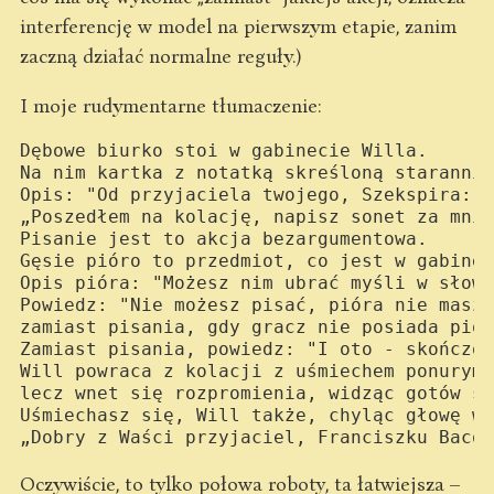
interferencję w model na pierwszym etapie, zanim
zaczną działać normalne reguły.)
I moje rudymentarne tłumaczenie:
Dębowe biurko stoi w gabinecie Willa.

Na nim kartka z notatką skreśloną starannie
Opis: "Od przyjaciela twojego, Szekspira:

„Poszedłem na kolację, napisz sonet za mnie
Pisanie jest to akcja bezargumentowa.

Gęsie pióro to przedmiot, co jest w gabinec
Opis pióra: "Możesz nim ubrać myśli w słowa
Powiedz: "Nie możesz pisać, pióra nie masz 
zamiast pisania, gdy gracz nie posiada piór
Zamiast pisania, powiedz: "I oto - skończon
Will powraca z kolacji z uśmiechem ponurym,

lecz wnet się rozpromienia, widząc gotów so
Uśmiechasz się, Will także, chyląc głowę w 
Oczywiście, to tylko połowa roboty, ta łatwiejsza –