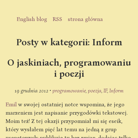
English blog
RSS
strona główna
Posty w kategorii: Inform
O jaskiniach, programowaniu
i poezji
19 grudnia 2012 •
programowanie
poezja
IF
Inform
Emil
w swojej ostatniej notce wspomina, że jego
marzeniem jest napisanie przygodówki tekstowej.
Moim też! Z tej okazji przypomniał mi się eseik,
który wysłałem pięć lat temu na jedną z grup
usenetowych; publikuję tu bez zmian, dodając tylko