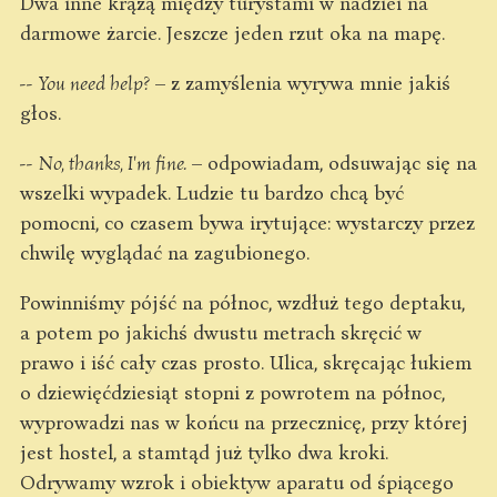
Dwa inne krążą między turystami w nadziei na
darmowe żarcie. Jeszcze jeden rzut oka na mapę.
--
You need help?
– z zamyślenia wyrywa mnie jakiś
głos.
--
No, thanks, I'm fine.
– odpowiadam, odsuwając się na
wszelki wypadek. Ludzie tu bardzo chcą być
pomocni, co czasem bywa irytujące: wystarczy przez
chwilę wyglądać na zagubionego.
Powinniśmy pójść na północ, wzdłuż tego deptaku,
a potem po jakichś dwustu metrach skręcić w
prawo i iść cały czas prosto. Ulica, skręcając łukiem
o dziewięćdziesiąt stopni z powrotem na północ,
wyprowadzi nas w końcu na przecznicę, przy której
jest hostel, a stamtąd już tylko dwa kroki.
Odrywamy wzrok i obiektyw aparatu od śpiącego