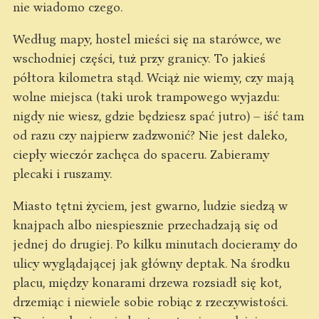
nie wiadomo czego.
Według mapy, hostel mieści się na starówce, we
wschodniej części, tuż przy granicy. To jakieś
półtora kilometra stąd. Wciąż nie wiemy, czy mają
wolne miejsca (taki urok trampowego wyjazdu:
nigdy nie wiesz, gdzie będziesz spać jutro) – iść tam
od razu czy najpierw zadzwonić? Nie jest daleko,
ciepły wieczór zachęca do spaceru. Zabieramy
plecaki i ruszamy.
Miasto tętni życiem, jest gwarno, ludzie siedzą w
knajpach albo niespiesznie przechadzają się od
jednej do drugiej. Po kilku minutach docieramy do
ulicy wyglądającej jak główny deptak. Na środku
placu, między konarami drzewa rozsiadł się kot,
drzemiąc i niewiele sobie robiąc z rzeczywistości.