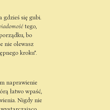
gdzieś się gubi.
wiadomość
tego,
porządku, bo
e nie olewasz
tępnego kroku”.
nim naprawienie
tórą łatwo wpaść,
ienia. Nigdy nie
 wystarczająco