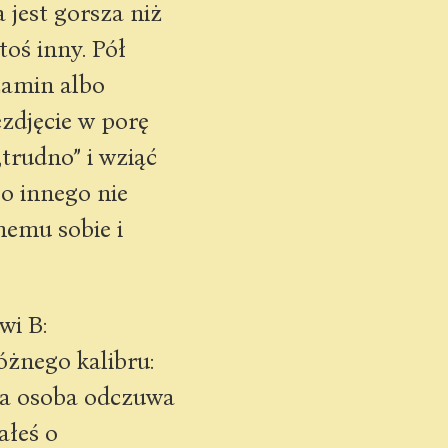
a jest gorsza niż
oś inny. Pół
gzamin albo
zdjęcie w porę
trudno” i wziąć
go innego nie
emu sobie i
wi B:
óżnego kalibru:
ga osoba odczuwa
ałeś o