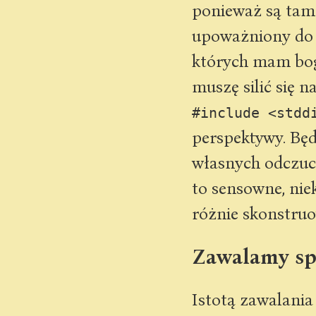
ponieważ są tam 
upoważniony do n
których mam bog
muszę silić się n
#include <stdd
perspektywy. Będ
własnych odczuci
to sensowne, nie
różnie skonstruo
Zawalamy s
Istotą zawalania