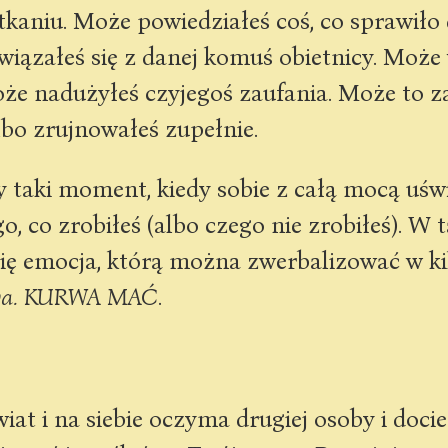
niu. Może powiedziałeś coś, co sprawiło d
wiązałeś się z danej komuś obietnicy. Moż
że nadużyłeś czyjegoś zaufania. Może to z
bo zrujnowałeś zupełnie.
 taki moment, kiedy sobie z całą mocą uś
, co zrobiłeś (albo czego nie zrobiłeś). W 
ię emocja, którą można zwerbalizować w ki
rwa. KURWA MAĆ
.
at i na siebie oczyma drugiej osoby i docier