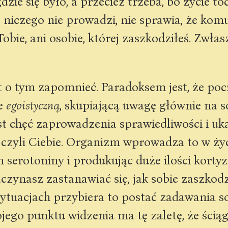
ie się było, a przecież trzeba, bo życie tocz
 niczego nie prowadzi, nie sprawia, że komu
 Tobie, ani osobie, której zaszkodziłeś. Zwłas
t o tym zapomnieć. Paradoksem jest, że pocz
le
egoistyczną
, skupiającą uwagę głównie na s
st chęć zaprowadzenia sprawiedliwości i uk
 czyli Ciebie. Organizm wprowadza to w życ
 serotoniny i produkując duże ilości kortyz
zynasz zastanawiać się, jak sobie zaszkod
ytuacjach przybiera to postać zadawania s
ojego punktu widzenia ma tę zaletę, że ścią