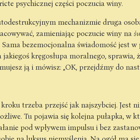
tricte psychicznej części poczucia winy.
todestrukcyjnym mechanizmie druga osoba 
racowywać, zamieniając poczucie winy na
ś
o. Sama bezemocjonalna świadomość jest w 
a jakiegoś kręgosłupa moralnego, sprawia, ż
jmujesz ją i mówisz: „OK, przejdźmy do nas
kroku trzeba przejść jak najszybciej. Jest 
możliwe. Tu pojawia się kolejna pułapka, w k
ałanie pod wpływem impulsu i bez zastanow
obie na luksus niemyślenia. Na ogół ma się