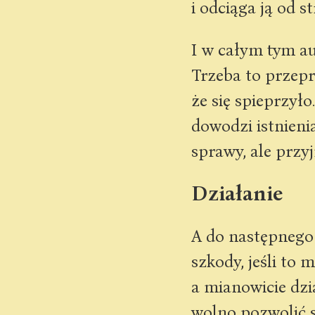
i odciąga ją od s
I w całym tym au
Trzeba to przep
że się spieprzył
dowodzi istnieni
sprawy, ale przy
Działanie
A do następnego 
szkody, jeśli to 
a mianowicie dzi
wolno pozwolić s