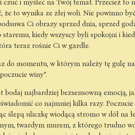
 czuć i myśleć na Twój temat. Przecież to ni
, że to wynika ze złej woli. Nie powinno być
podsuwa Ci obrazy sprzed dnia, sprzed godz
staremu, kiedy wszyscy byli spokojni i kied
która teraz rośnie Ci w gardle.
z do momentu, w którym należy tę gulę na
poczucie winy”.
t bodaj najbardziej bezsensowną emocją, jak
uświadomić co najmniej kilka razy. Poczucie
jąc ślepą uliczkę wiodącą stromo w dół na łe
mnym, twardym murem, z którego trudno wd