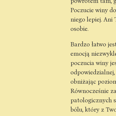
powrotem tam, gdz
Poczucie winy do
niego lepiej. Ani
osobie.
Bardzo łatwo jes
emocją niezwyk
poczucia winy je
odpowiedzialnej,
obniżając poziom
Równocześnie zac
patologicznych s
bólu, który z Tw