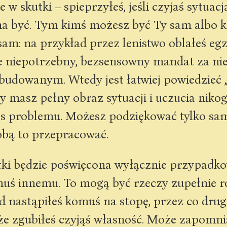
w skutki – spieprzyłeś, jeśli czyjaś sytuacj
a być. Tym kimś możesz być Ty sam albo kt
y sam: na przykład przez lenistwo oblałeś e
e niepotrzebny, bezsensowny mandat za nie
budowanym. Wtedy jest łatwiej powiedzieć „
dy masz pełny obraz sytuacji i uczucia niko
s problemu. Możesz podziękować tylko sam
obą to przepracować.
ki będzie poświęcona wyłącznie przypadko
uś innemu. To mogą być rzeczy zupełnie r
d nastąpiłeś komuś na stopę, przez co dru
że zgubiłeś czyjąś własność. Może zapomni