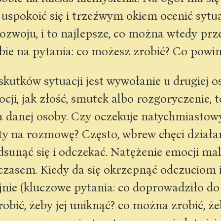
 uspokoić się i trzeźwym okiem ocenić sytua
rozwoju, i to najlepsze, co można wtedy prz
ie na pytania: co możesz zrobić? Co powin
 skutków sytuacji jest wywołanie u drugiej 
ji, jak złość, smutek albo rozgoryczenie, 
a danej osoby. Czy oczekuje natychmiastow
ty na rozmowę? Często, wbrew chęci działa
sunąć się i odczekać. Natężenie emocji mal
 czasem. Kiedy da się okrzepnąć odczuciom 
nie (kluczowe pytania: co doprowadziło do t
bić, żeby jej uniknąć? co można zrobić, żeb