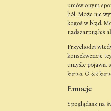
umówionym spotka
ból. Może nie wy
kogoś w błąd. Mo
nadszarpnąłeś al
Przychodzi wtedy
konsekwencje tego
umyśle pojawia s
kurwa. O żeż ku
Emocje
Spoglądasz na świ