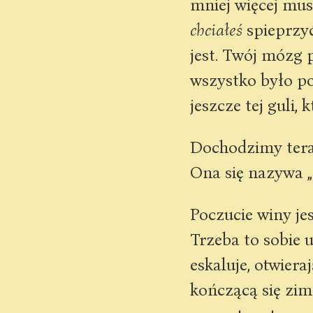
mniej więcej musi
chciałeś
spieprzyć
jest. Twój mózg 
wszystko było po 
jeszcze tej guli, 
Dochodzimy tera
Ona się nazywa „
Poczucie winy jes
Trzeba to sobie 
eskaluje, otwiera
kończącą się zi