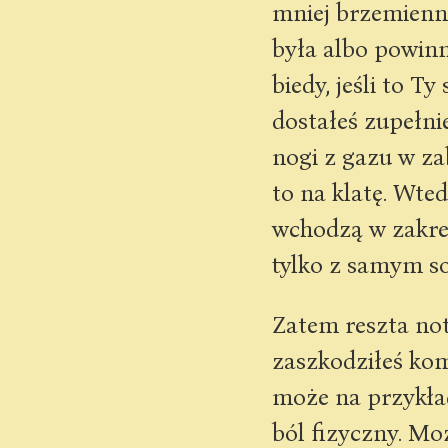
mniej brzemienne 
była albo powinn
biedy, jeśli to T
dostałeś zupełni
nogi z gazu w za
to na klatę. Wte
wchodzą w zakre
tylko z samym s
Zatem reszta not
zaszkodziłeś kom
może na przykła
ból fizyczny. Mo