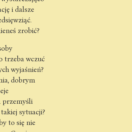
cję i dalsze
edsięwziąć.
ieneś zrobić?
osoby
to trzeba wczuć
ych wyjaśnień?
nia, dobrym
eje
i przemyśli
akiej sytuacji?
y to się nie