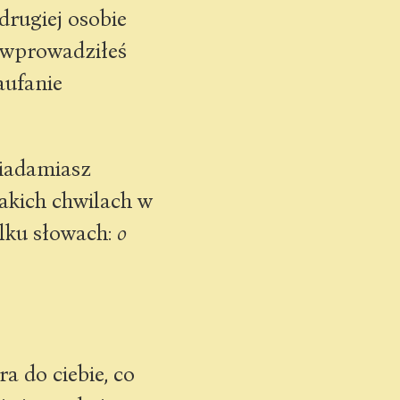
rugiej osobie
e wprowadziłeś
aufanie
wiadamiasz
takich chwilach w
lku słowach:
o
a do ciebie, co