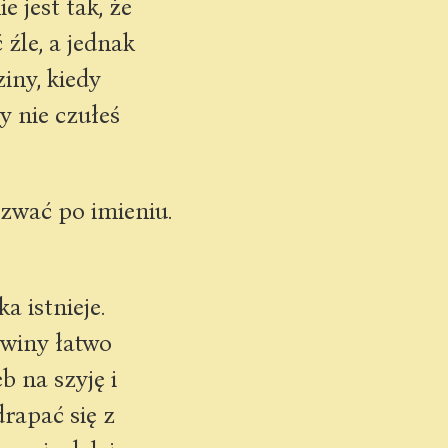
e jest tak, że
 źle, a jednak
iny, kiedy
y nie czułeś
zwać po imieniu.
a istnieje.
 winy łatwo
b na szyję i
rapać się z