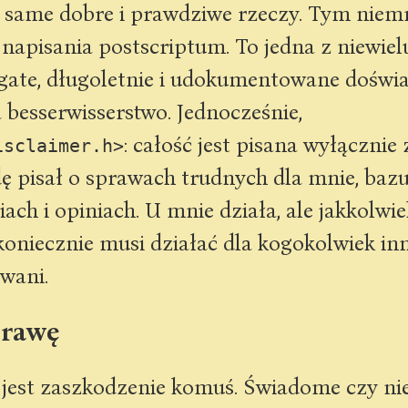
same dobre i prawdziwe rzeczy. Tym niemni
apisania postscriptum. To jedna z niewielu
ate, długoletnie i udokumentowane doświad
a besserwisserstwo. Jednocześnie,
: całość jest pisana wyłącznie 
isclaimer.h>
ę pisał o sprawach trudnych dla mnie, baz
ach i opiniach. U mnie działa, ale jakkolwie
koniecznie musi działać dla kogokolwiek inn
wani.
prawę
 jest zaszkodzenie komuś. Świadome czy nie,