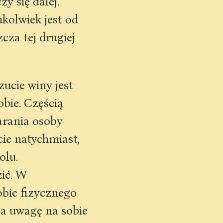
y się dalej.
kolwiek jest od
zcza tej drugiej
ucie winy jest
obie. Częścią
arania osoby
ie natychmiast,
olu.
zić. W
obie fizycznego
ga uwagę na sobie