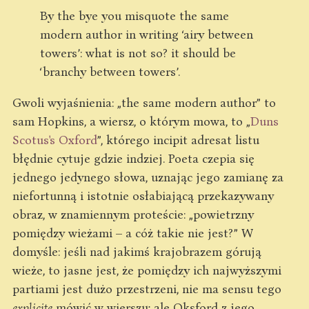
By the bye you misquote the same
modern author in writing ‘airy between
towers’: what is not so? it should be
‘branchy between towers’.
Gwoli wyjaśnienia: „the same modern author” to
sam Hopkins, a wiersz, o którym mowa, to „
Duns
Scotus's Oxford
”, którego incipit adresat listu
błędnie cytuje gdzie indziej. Poeta czepia się
jednego jedynego słowa, uznając jego zamianę za
niefortunną i istotnie osłabiającą przekazywany
obraz, w znamiennym proteście: „powietrzny
pomiędzy wieżami – a cóż takie nie jest?” W
domyśle: jeśli nad jakimś krajobrazem górują
wieże, to jasne jest, że pomiędzy ich najwyższymi
partiami jest dużo przestrzeni, nie ma sensu tego
explicite
mówić w wierszu; ale Oksford z jego