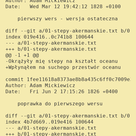
Author: Adam Mickiewicz 
Date:   Wed Mar 12 19:42:12 1828 +0100

    pierwszy wers - wersja ostateczna

diff --git a/01-stepy-akermanskie.txt b/01-
index 019e416..0c741b8 100644

--- a/01-stepy-akermanskie.txt

+++ b/01-stepy-akermanskie.txt

@@ -1 +1 @@

-Okrążyły mię stepy na kształt oceanu

+Wpłynąłem na suchego przestwór oceanu

commit 1fee11618a8373ae8b8a435c6ff0c7009e3c
Author: Adam Mickiewicz 
Date:   Fri Jun 2 17:15:26 1826 +0400

    poprawka do pierwszego wersu

diff --git a/01-stepy-akermanskie.txt b/01-
index 4b7d669..019e416 100644

--- a/01-stepy-akermanskie.txt

+++ b/01-stepy-akermanskie.txt
