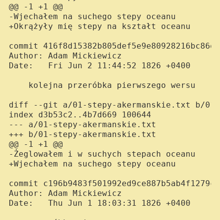
@@ -1 +1 @@

-Wjechałem na suchego stepy oceanu

+Okrążyły mię stepy na kształt oceanu

commit 416f8d15382b805def5e9e80928216bc86d5
Author: Adam Mickiewicz 
Date:   Fri Jun 2 11:44:52 1826 +0400

    kolejna przeróbka pierwszego wersu

diff --git a/01-stepy-akermanskie.txt b/01-
index d3b53c2..4b7d669 100644

--- a/01-stepy-akermanskie.txt

+++ b/01-stepy-akermanskie.txt

@@ -1 +1 @@

-Żeglowałem i w suchych stepach oceanu

+Wjechałem na suchego stepy oceanu

commit c196b9483f501992ed9ce887b5ab4f1279c1
Author: Adam Mickiewicz 
Date:   Thu Jun 1 18:03:31 1826 +0400
