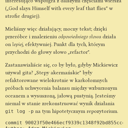
interesująco współgra z dalszymi częściami wiersza
(„God slays Himself with every leaf that flies” w
strofie drugiej).
Mieliśmy więc działający, mocny tekst; dzięki
przeróbce i znalezieniu
odpowiedniego słowa
działa
on
lepiej
, efektywniej. Punkt dla tych, którym
przychodzi do głowy słowo „refactor”.
Zastanawialiście się, co by było, gdyby Mickiewicz
używał gita? „Stepy akermańskie” były
refaktorowane wielokrotnie w karkołomnych
próbach uchwycenia balansu między wzburzonym
oceanem a wysuszoną, jałową pustynią. Jesteśmy
niemal w stanie zrekonstruować wynik działania
na tym hipotetycznym repozytorium.
git log -p
commit 90023f50e466ecf9339c1348f92bd855ccd5