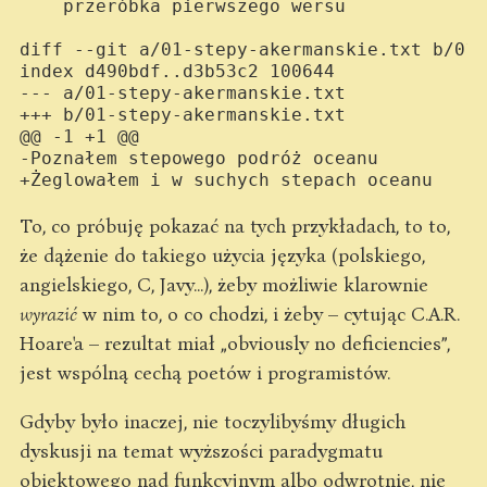
    przeróbka pierwszego wersu

diff --git a/01-stepy-akermanskie.txt b/01-
index d490bdf..d3b53c2 100644

--- a/01-stepy-akermanskie.txt

+++ b/01-stepy-akermanskie.txt

@@ -1 +1 @@

-Poznałem stepowego podróż oceanu

To, co próbuję pokazać na tych przykładach, to to,
że dążenie do takiego użycia języka (polskiego,
angielskiego, C, Javy...), żeby możliwie klarownie
wyrazić
w nim to, o co chodzi, i żeby – cytując C.A.R.
Hoare'a – rezultat miał „obviously no deficiencies”,
jest wspólną cechą poetów i programistów.
Gdyby było inaczej, nie toczylibyśmy długich
dyskusji na temat wyższości paradygmatu
obiektowego nad funkcyjnym albo odwrotnie, nie