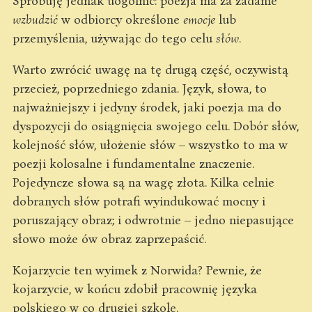
Spróbuję jednak uogólnić: poezja ma za zadanie
wzbudzić
w odbiorcy określone
emocje
lub
przemyślenia, używając do tego celu
słów
.
Warto zwrócić uwagę na tę drugą część, oczywistą
przecież, poprzedniego zdania. Język, słowa, to
najważniejszy i jedyny środek, jaki poezja ma do
dyspozycji do osiągnięcia swojego celu. Dobór słów,
kolejność słów, ułożenie słów – wszystko to ma w
poezji kolosalne i fundamentalne znaczenie.
Pojedyncze słowa są na wagę złota. Kilka celnie
dobranych słów potrafi wyindukować mocny i
poruszający obraz; i odwrotnie – jedno niepasujące
słowo może ów obraz zaprzepaścić.
Kojarzycie ten wyimek z Norwida? Pewnie, że
kojarzycie, w końcu zdobił pracownię języka
polskiego w co drugiej szkole.