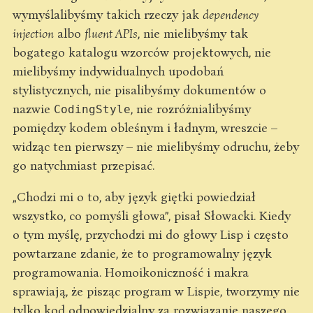
wymyślalibyśmy takich rzeczy jak
dependency
injection
albo
fluent APIs
, nie mielibyśmy tak
bogatego katalogu wzorców projektowych, nie
mielibyśmy indywidualnych upodobań
stylistycznych, nie pisalibyśmy dokumentów o
nazwie
, nie rozróżnialibyśmy
CodingStyle
pomiędzy kodem obleśnym i ładnym, wreszcie –
widząc ten pierwszy – nie mielibyśmy odruchu, żeby
go natychmiast przepisać.
„Chodzi mi o to, aby język giętki powiedział
wszystko, co pomyśli głowa”, pisał Słowacki. Kiedy
o tym myślę, przychodzi mi do głowy Lisp i często
powtarzane zdanie, że to programowalny język
programowania. Homoikoniczność i makra
sprawiają, że pisząc program w Lispie, tworzymy nie
tylko kod odpowiedzialny za rozwiązanie naszego