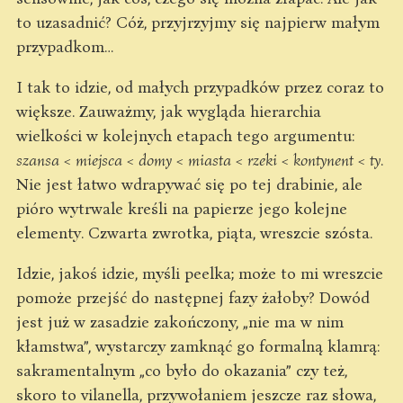
to uzasadnić? Cóż, przyjrzyjmy się najpierw małym
przypadkom…
I tak to idzie, od małych przypadków przez coraz to
większe. Zauważmy, jak wygląda hierarchia
wielkości w kolejnych etapach tego argumentu:
szansa < miejsca < domy < miasta < rzeki < kontynent < ty
.
Nie jest łatwo wdrapywać się po tej drabinie, ale
pióro wytrwale kreśli na papierze jego kolejne
elementy. Czwarta zwrotka, piąta, wreszcie szósta.
Idzie, jakoś idzie, myśli peelka; może to mi wreszcie
pomoże przejść do następnej fazy żałoby? Dowód
jest już w zasadzie zakończony, „nie ma w nim
kłamstwa”, wystarczy zamknąć go formalną klamrą:
sakramentalnym „co było do okazania” czy też,
skoro to vilanella, przywołaniem jeszcze raz słowa,