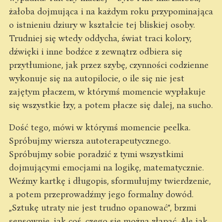
żałoba dojmująca i na każdym roku przypominająca
o istnieniu dziury w kształcie tej bliskiej osoby.
Trudniej się wtedy oddycha, świat traci kolory,
dźwięki i inne bodźce z zewnątrz odbiera się
przytłumione, jak przez szybę, czynności codzienne
wykonuje się na autopilocie, o ile się nie jest
zajętym płaczem, w którymś momencie wypłakuje
się wszystkie łzy, a potem płacze się dalej, na sucho.
Dość tego, mówi w którymś momencie peelka.
Spróbujmy wiersza autoterapeutycznego.
Spróbujmy sobie poradzić z tymi wszystkimi
dojmującymi emocjami na logikę, matematycznie.
Weźmy kartkę i długopis, sformułujmy twierdzenie,
a potem przeprowadźmy jego formalny dowód.
„Sztukę utraty nie jest trudno opanować”, brzmi
sensownie, jak coś, czego się można złapać. Ale jak