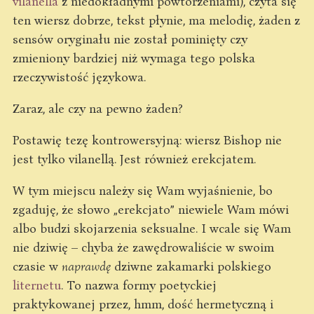
vilanella
z niedokładnymi powtórzeniami), czyta się
ten wiersz dobrze, tekst płynie, ma melodię, żaden z
sensów oryginału nie został pominięty czy
zmieniony bardziej niż wymaga tego polska
rzeczywistość językowa.
Zaraz, ale czy na pewno żaden?
Postawię tezę kontrowersyjną: wiersz Bishop nie
jest tylko vilanellą. Jest również erekcjatem.
W tym miejscu należy się Wam wyjaśnienie, bo
zgaduję, że słowo „erekcjato” niewiele Wam mówi
albo budzi skojarzenia seksualne. I wcale się Wam
nie dziwię – chyba że zawędrowaliście w swoim
czasie w
naprawdę
dziwne zakamarki polskiego
liternetu
. To nazwa formy poetyckiej
praktykowanej przez, hmm, dość hermetyczną i