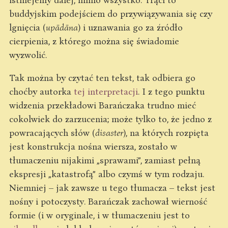
buddyjskim podejściem do przywiązywania się czy
lgnięcia (
upādāna
) i uznawania go za źródło
cierpienia, z którego można się świadomie
wyzwolić.
Tak można by czytać ten tekst, tak odbiera go
choćby autorka
tej interpretacji
. I z tego punktu
widzenia przekładowi Barańczaka trudno mieć
cokolwiek do zarzucenia; może tylko to, że jedno z
powracających słów (
disaster
), na których rozpięta
jest konstrukcja nośna wiersza, zostało w
tłumaczeniu nijakimi „sprawami”, zamiast pełną
ekspresji „katastrofą” albo czymś w tym rodzaju.
Niemniej – jak zawsze u tego tłumacza – tekst jest
nośny i potoczysty. Barańczak zachował wierność
formie (i w oryginale, i w tłumaczeniu jest to