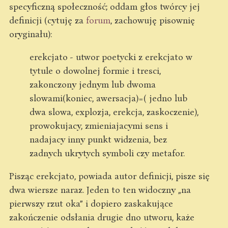
specyficzną społeczność; oddam głos twórcy jej
definicji (cytuję za
forum
, zachowuję pisownię
oryginału):
erekcjato - utwor poetycki z erekcjato w
tytule o dowolnej formie i tresci,
zakonczony jednym lub dwoma
slowami(koniec, awersacja)=( jedno lub
dwa slowa, explozja, erekcja, zaskoczenie),
prowokujacy, zmieniajacymi sens i
nadajacy inny punkt widzenia, bez
zadnych ukrytych symboli czy metafor.
Pisząc erekcjato, powiada autor definicji, pisze się
dwa wiersze naraz. Jeden to ten widoczny „na
pierwszy rzut oka” i dopiero zaskakujące
zakończenie odsłania drugie dno utworu, każe