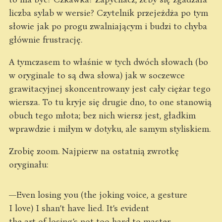
liczba sylab w wersie? Czytelnik przejeżdża po tym
słowie jak po progu zwalniającym i budzi to chyba
głównie frustrację.
A tymczasem to właśnie w tych dwóch słowach (bo
w oryginale to są dwa słowa) jak w soczewce
grawitacyjnej skoncentrowany jest cały ciężar tego
wiersza. To tu kryje się drugie dno, to one stanowią
obuch tego młota; bez nich wiersz jest, gładkim
wprawdzie i miłym w dotyku, ale samym styliskiem.
Zrobię zoom. Najpierw na ostatnią zwrotkę
oryginału:
—Even losing you (the joking voice, a gesture
I love) I shan’t have lied. It’s evident
the art of losing’s not too hard to master