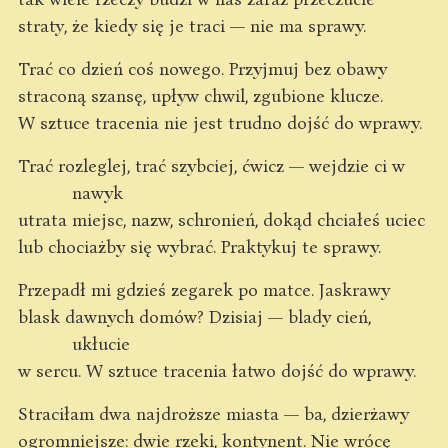
straty, że kiedy się je traci — nie ma sprawy.
Trać co dzień coś nowego. Przyjmuj bez obawy
straconą szansę, upływ chwil, zgubione klucze.
W sztuce tracenia nie jest trudno dojść do wprawy.
Trać rozleglej, trać szybciej, ćwicz — wejdzie ci w
nawyk
utrata miejsc, nazw, schronień, dokąd chciałeś uciec
lub chociażby się wybrać. Praktykuj te sprawy.
Przepadł mi gdzieś zegarek po matce. Jaskrawy
blask dawnych domów? Dzisiaj — blady cień,
ukłucie
w sercu. W sztuce tracenia łatwo dojść do wprawy.
Straciłam dwa najdroższe miasta — ba, dzierżawy
ogromniejsze: dwie rzeki, kontynent. Nie wrócę