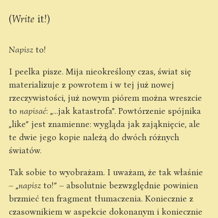
(
Write
it!)
Napisz
to!
I peelka pisze. Mija nieokreślony czas, świat się
materializuje z powrotem i w tej już nowej
rzeczywistości, już nowym piórem można wreszcie
to
napisać
: „…jak katastrofa”. Powtórzenie spójnika
„like” jest znamienne: wygląda jak zająknięcie, ale
te dwie jego kopie należą do dwóch różnych
światów.
Tak sobie to wyobrażam. I uważam, że tak właśnie
– „
napisz
to!” – absolutnie bezwzględnie powinien
brzmieć ten fragment tłumaczenia. Koniecznie z
czasownikiem w aspekcie dokonanym i koniecznie