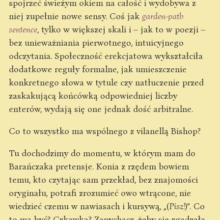
spojrzeć świeżym okiem na całość i wydobywa z
niej zupełnie nowe sensy. Coś jak
garden-path
sentence
, tylko w większej skali i – jak to w poezji –
bez unieważniania pierwotnego, intuicyjnego
odczytania. Społeczność erekcjatowa wykształciła
dodatkowe reguły formalne, jak umieszczenie
konkretnego słowa w tytule czy natłuczenie przed
zaskakującą końcówką odpowiedniej liczby
enterów, wydają się one jednak dość arbitralne.
Co to wszystko ma wspólnego z vilanellą Bishop?
Tu dochodzimy do momentu, w którym mam do
Barańczaka pretensje. Konia z rzędem bowiem
temu, kto czytając sam przekład, bez znajomości
oryginału, potrafi zrozumieć owo wtrącone, nie
wiedzieć czemu w nawiasach i kursywą, „(
Pisz!
)”. Co
to ma być? Czkawka? Zapychacz, żeby się zgadzała