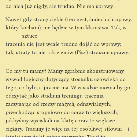
do nich już nigdy, ale trudno. Nie ma sprawy.
Nawet gdy stracę ciebie (ten gest, śmiech chropawy,
który kocham), nie będzie w tym kłamstwa. Tak, w
sztuce
tracenia nie jest wcale trudno dojść do wprawy;
tak, straty to nie takie znów (
Pisz!
) straszne sprawy.
Co my tu mamy? Mamy zgrabnie skonstruowany
wywód logiczny dotyczący stosunku człowieka do
tego, co było, a już nie ma. W zasadzie można by go
odczytać jako studium treningu tracenia –
zaczynając od rzeczy małych, odnawialnych,
przechodząc stopniowo do coraz to większych,
jakbyśmy wyciskali na klatę coraz to większe
ciężary. Tracimy je więc na tej osobliwej siłowni – i
istniejemy dalej, mimo wszystko. Trąci to