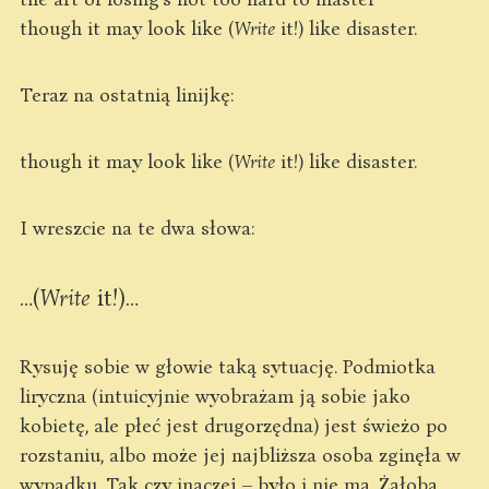
though it may look like (
Write
it!) like disaster.
Teraz na ostatnią linijkę:
though it may look like (
Write
it!) like disaster.
I wreszcie na te dwa słowa:
…(
Write
it!)…
Rysuję sobie w głowie taką sytuację. Podmiotka
liryczna (intuicyjnie wyobrażam ją sobie jako
kobietę, ale płeć jest drugorzędna) jest świeżo po
rozstaniu, albo może jej najbliższa osoba zginęła w
wypadku. Tak czy inaczej – było i nie ma. Żałoba,