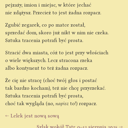
pejzaży, imion i miejsc, w które jechać
nie zdążysz. Przecież to jest żadna rozpacz.
Zgubić zegarek, co po matce został,
sprzedać dom, skoro już nikt w nim nie czeka.
Sztuka tracenia potrafi być prosta.
Stracić dwa miasta, cóż to jest przy włościach
o wiele większych. Lecz stracona rzeka
albo kontynent to też żadna rozpacz.
Że cię nie stracę (choć twój głos i postać
tak bardzo kocham), też nie chcę przyrzekać.
Sztuka tracenia potrafi być prosta,
choć tak wygląda (no,
napisz
to!) rozpacz.
← Lelek jest nową sową
Szlak wokół Tatr, 9–12 sierpnia 2025 →