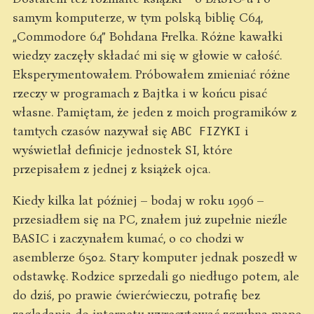
samym komputerze, w tym polską biblię C64,
„Commodore 64” Bohdana Frelka. Różne kawałki
wiedzy zaczęły składać mi się w głowie w całość.
Eksperymentowałem. Próbowałem zmieniać różne
rzeczy w programach z Bajtka i w końcu pisać
własne. Pamiętam, że jeden z moich programików z
tamtych czasów nazywał się
i
ABC FIZYKI
wyświetlał definicje jednostek SI, które
przepisałem z jednej z książek ojca.
Kiedy kilka lat później – bodaj w roku 1996 –
przesiadłem się na PC, znałem już zupełnie nieźle
BASIC i zaczynałem kumać, o co chodzi w
asemblerze 6502. Stary komputer jednak poszedł w
odstawkę. Rodzice sprzedali go niedługo potem, ale
do dziś, po prawie ćwierćwieczu, potrafię bez
zaglądania do internetu wyrecytować zgrubną mapę