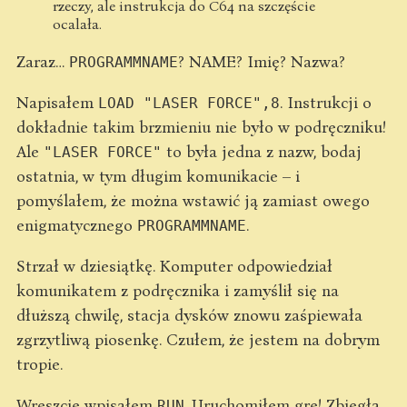
rzeczy, ale instrukcja do C64 na szczęście
ocalała.
Zaraz…
? NAME? Imię? Nazwa?
PROGRAMMNAME
Napisałem
. Instrukcji o
LOAD "LASER FORCE",8
dokładnie takim brzmieniu nie było w podręczniku!
Ale
to była jedna z nazw, bodaj
"LASER FORCE"
ostatnia, w tym długim komunikacie – i
pomyślałem, że można wstawić ją zamiast owego
enigmatycznego
.
PROGRAMMNAME
Strzał w dziesiątkę. Komputer odpowiedział
komunikatem z podręcznika i zamyślił się na
dłuższą chwilę, stacja dysków znowu zaśpiewała
zgrzytliwą piosenkę. Czułem, że jestem na dobrym
tropie.
Wreszcie wpisałem
. Uruchomiłem grę! Zbiegła
RUN