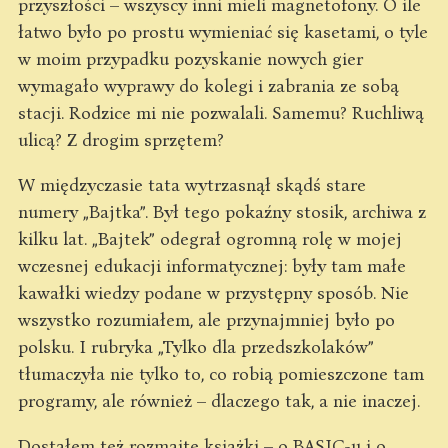
przyszłości – wszyscy inni mieli magnetofony. O ile
łatwo było po prostu wymieniać się kasetami, o tyle
w moim przypadku pozyskanie nowych gier
wymagało wyprawy do kolegi i zabrania ze sobą
stacji. Rodzice mi nie pozwalali. Samemu? Ruchliwą
ulicą? Z drogim sprzętem?
W międzyczasie tata wytrzasnął skądś stare
numery „Bajtka”. Był tego pokaźny stosik, archiwa z
kilku lat. „Bajtek” odegrał ogromną rolę w mojej
wczesnej edukacji informatycznej: były tam małe
kawałki wiedzy podane w przystępny sposób. Nie
wszystko rozumiałem, ale przynajmniej było po
polsku. I rubryka „Tylko dla przedszkolaków”
tłumaczyła nie tylko to, co robią pomieszczone tam
programy, ale również – dlaczego tak, a nie inaczej.
Dostałem też rozmaite książki – o BASIC-u i o