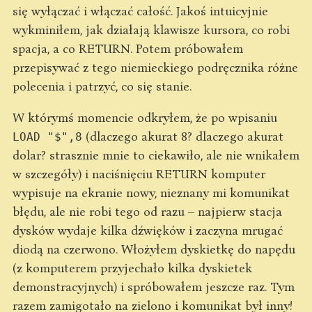
się wyłączać i włączać całość. Jakoś intuicyjnie
wykminiłem, jak działają klawisze kursora, co robi
spacja, a co RETURN. Potem próbowałem
przepisywać z tego niemieckiego podręcznika różne
polecenia i patrzyć, co się stanie.
W którymś momencie odkryłem, że po wpisaniu
(dlaczego akurat 8? dlaczego akurat
LOAD "$",8
dolar? strasznie mnie to ciekawiło, ale nie wnikałem
w szczegóły) i naciśnięciu RETURN komputer
wypisuje na ekranie nowy, nieznany mi komunikat
błędu, ale nie robi tego od razu – najpierw stacja
dysków wydaje kilka dźwięków i zaczyna mrugać
diodą na czerwono. Włożyłem dyskietkę do napędu
(z komputerem przyjechało kilka dyskietek
demonstracyjnych) i spróbowałem jeszcze raz. Tym
razem zamigotało na zielono i komunikat był inny!