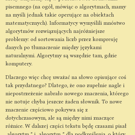
pisemnego (na ogół, mówiąc o algorytmach, mamy
na myśli jednak takie operujące na obiektach
matematycznych). Informatycy wymyślili mnóstwo
algorytmów rozwiązujących najróżniejsze
problemy: od sortowania liczb przez kompresję
danych po tłumaczenie między językami
naturalnymi. Algorytmy są wszędzie tam, gdzie
komputery.
Dlaczego więc chcę uważać na słowo opisujące coś
tak przydatnego? Dlatego, że ono zupełnie nagle i
niepostrzeżenie nabrało nowego znaczenia, którego
nie notuje chyba jeszcze żaden słownik. To nowe
znaczenie częściowo pokrywa się z
dotychczasowym, ale są między nimi znaczące
różnice. W dalszej części tekstu będę czasami pisał
„algorytm
” i „algorytm
” dla podkreślenia, o który