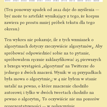
(Ten ponowny spadek od 2022 daje do myślenia —
być może to artefakt wynikający z tego, że korpus
zawiera po prostu mniej próbek tekstu dla tego
okresu.)
Ten wykres nie pokazuje, ile z tych wzmianek o
algorytmach dotyczy rzeczywiście algorytmów
. Aby
2
spróbować odpowiedzieć sobie na to pytanie,
spróbowałem ręcznie zaklasyfikować 25 pierwszych
z brzegu wystąpień „algorytmu” na Twitterze do
jednego z dwóch znaczeń. Wynik: w 19 przypadkach
była mowa o algorytmie
; w 4 nie byłem w stanie
2
ustalić na pewno, o które znaczenie chodziło
autorowi; i tylko w dwóch tweetach chodziło na
pewno o algorytm
. To oczywiście nie ma pozorów
1
reprezentatywności — w polszczyźnie