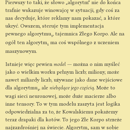
Pierwszy to taki, że słowo „algorytm” nie do końca
trafnie wskazuje winowajcę w sytuacji, gdy coś za
nas decyduje, które reklamy nam pokazać, a które
ukryć. Owszem, steruje tym implementacja
pewnego algorytmu
, tajemnica Złego Korpo. Ale na
1
ogół ten algorytm
ma coś wspólnego z uczeniem
1
maszynowym.
Istnieje więc pewien
model
— można o nim myśleć
jako o wielkim worku pełnym liczb; miliony, może
nawet miliardy liczb, używane jako dane wejściowe
dla algorytmu
, ale
niebędące jego częścią
. Może to
1
wagi sieci neuronowej, może duże macierze albo
inne tensory. To w tym modelu zaszyta jest logika
odpowiedzialna za to, że Kowalskiemu pokażemy
teraz drapaki dla kotów. To jego Złe Korpo strzeże
najzazdrośniej na świecie. Algorytm
sam w sobie
1