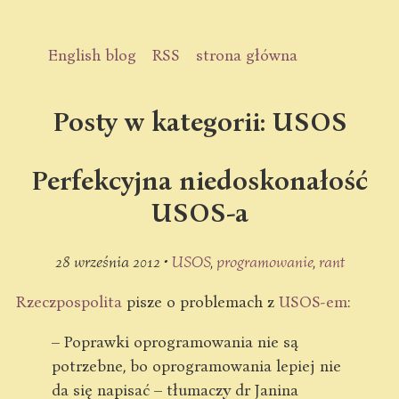
English blog
RSS
strona główna
Posty w kategorii: USOS
Perfekcyjna niedoskonałość
USOS-a
28 września 2012 •
USOS
programowanie
rant
Rzeczpospolita
pisze o problemach z
USOS-em
:
– Poprawki oprogramowania nie są
potrzebne, bo oprogramowania lepiej nie
da się napisać – tłumaczy dr Janina