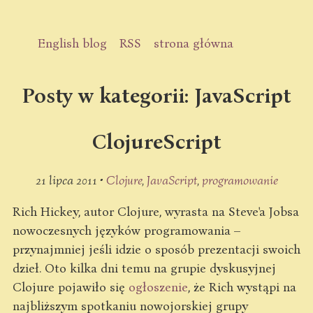
English blog
RSS
strona główna
Posty w kategorii: JavaScript
ClojureScript
21 lipca 2011 •
Clojure
JavaScript
programowanie
Rich Hickey, autor Clojure, wyrasta na Steve'a Jobsa
nowoczesnych języków programowania –
przynajmniej jeśli idzie o sposób prezentacji swoich
dzieł. Oto kilka dni temu na grupie dyskusyjnej
Clojure pojawiło się
ogłoszenie
, że Rich wystąpi na
najbliższym spotkaniu nowojorskiej grupy