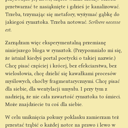
przetwarzać te nasiąknięte i gdzieś je kanalizować.
Trzeba, trzymając się metafory, wyżymać gąbkę do
jakiegoś rynsztoka. Trzeba notować.
Scrībere necesse
est.
Zarządzam więc eksperymentalną przemianę
niniejszego bloga w rynsztok. (Przypomniało mi się,
że istniał kiedyś portal poetycki o takiej nazwie.)
Chcę pisać częściej i krócej, bez efekciarstwa, bez
wielosłowia, chcę dzielić się kawałkami procesów
myślowych, choćby fragmentarycznymi. Chcę pisać
dla siebie, dla wentylacji umysłu. I przy tym z
nadzieją, że nie cała zawartość rynsztoka to śmieci.
Może znajdziecie tu coś dla siebie.
W celu uniknięcia pokusy poklasku zamierzam też
przestać trąbić o każdej notce na prawo i lewo w