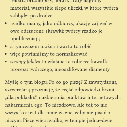
tekstu, brudnopisy, notatki, cały nagrany
materiał, wszystkie ślepe uliczki, w które twórca
zabłądzi po drodze
rzadko mamy, jako odbiorcy, okazję zajrzeć w
owe odrzucone skrawki; twórcy rzadko je
upubliczniają
a tymczasem można i warto to robić
więc powinniśmy to normalizować
scrappy fiddles
to właśnie te robocze kawałki
procesu twórczego, nieoszlifowane diamenty
Myślę o tym blogu. Po co go piszę? Z zawstydzoną
szczerością przyznaję, że część odpowiedzi brzmi
„dla poklasku”, nazbierania punktów internetowych,
nakarmienia ego. To niezdrowe. Ale też to nie
wszystko: jest dla mnie ważne, żeby nie pisać o
niczym. Piszę więc rzadko, w tempie jedna–dwie