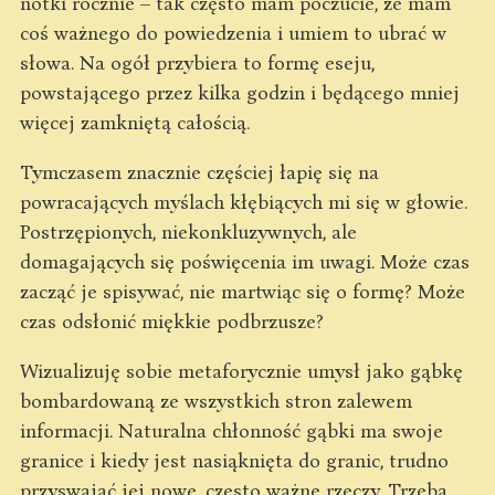
notki rocznie – tak często mam poczucie, że mam
coś ważnego do powiedzenia i umiem to ubrać w
słowa. Na ogół przybiera to formę eseju,
powstającego przez kilka godzin i będącego mniej
więcej zamkniętą całością.
Tymczasem znacznie częściej łapię się na
powracających myślach kłębiących mi się w głowie.
Postrzępionych, niekonkluzywnych, ale
domagających się poświęcenia im uwagi. Może czas
zacząć je spisywać, nie martwiąc się o formę? Może
czas odsłonić miękkie podbrzusze?
Wizualizuję sobie metaforycznie umysł jako gąbkę
bombardowaną ze wszystkich stron zalewem
informacji. Naturalna chłonność gąbki ma swoje
granice i kiedy jest nasiąknięta do granic, trudno
przyswajać jej nowe, często ważne rzeczy. Trzeba