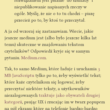
rozwiązaniem jest pisanie “do szuflady” i
niepublikowanie napisanych rzeczy w
ogóle. Myślę, że nie o to tu chodzi – piszę
przecież po to, by ktoś to przeczytał.
A ja od wczoraj się zastanawiam. Wiecie, jakie
jeszcze medium jest (albo było jeszcze kilka lat
temu) skuteczne w znajdowaniu tekstom
czytelników? Odpowiedź kryje się w samym
pytaniu.
Medium.com
.
Tak, to samo Medium, które ładuje i uruchamia
3
MB JavaScriptu
tylko po to, żeby wyświetlić tekst;
które każe czytelnikom się logować, żeby
przeczytać niektóre teksty, a użytkowników
niezalogowanych
traktuje jako obywateli drugiej
kategorii
, psując UX i rzucając im w twarz popupem
na pół ekranu; które na telefonie bardzo-bardzo