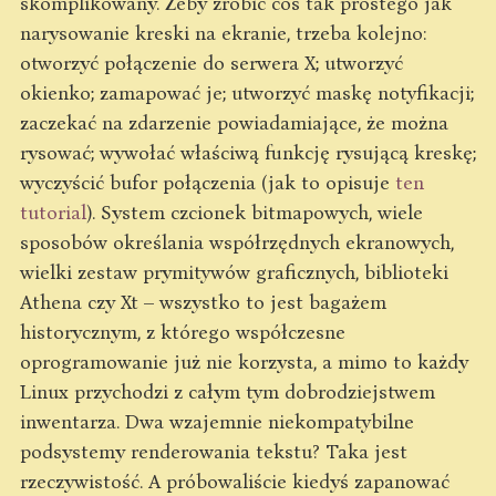
skomplikowany. Żeby zrobić coś tak prostego jak
narysowanie kreski na ekranie, trzeba kolejno:
otworzyć połączenie do serwera X; utworzyć
okienko; zamapować je; utworzyć maskę notyfikacji;
zaczekać na zdarzenie powiadamiające, że można
rysować; wywołać właściwą funkcję rysującą kreskę;
wyczyścić bufor połączenia (jak to opisuje
ten
tutorial
). System czcionek bitmapowych, wiele
sposobów określania współrzędnych ekranowych,
wielki zestaw prymitywów graficznych, biblioteki
Athena czy Xt – wszystko to jest bagażem
historycznym, z którego współczesne
oprogramowanie już nie korzysta, a mimo to każdy
Linux przychodzi z całym tym dobrodziejstwem
inwentarza. Dwa wzajemnie niekompatybilne
podsystemy renderowania tekstu? Taka jest
rzeczywistość. A próbowaliście kiedyś zapanować