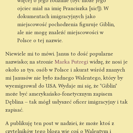
więcej o jego rodzinie (być może jego
ojciec miał na imię Franciszka [sic!]). W
dokumentach imigracyjnych jako
miejscowość pochodzenia figuruje Giblin,
ale nie mogę znaleźć miejscowości w
Polsce o tej nazwie.
Niewiele mi to mówi. Janus to dość popularne
nazwisko; na stronie
Marka Futregi
widzę, że nosi je
około 10 tys. osób w Polsce i akurat wśród znanych
mi Janusów nie było żadnego Walentego, który by
wyemigrował do USA. Wydaje mi się, że "Giblin"
może być amerykańsko-fonetycznym zapisem
Dęblina – tak mógł usłyszeć oficer imigracyjny i tak
zapisać.
A publikuję ten post w nadziei, że może ktoś z
czytelników tego bloga wie coś o Walentym i