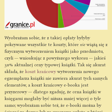
Wyobrażam sobie, że z takiej opłaty byłyby
pokrywane wszystkie te koszty, które
nie
wiążą się z
fizycznym wytworzeniem książki jako przedmiotu,
czyli — wnioskując z powyższego wykresu — jakieś
30% aktualnej ceny typowej książki. Tak się akurat
składa, że
koszt krańcowy
wytworzenia nowego
egzemplarza książki nie zawiera akurat tych samych
elementów, a koszt krańcowy e-booka jest
przyzerowy — dlatego zgaduję, że cena książki w
księgarni mogłaby być niższa mniej więcej o tyle
samo; wyobrażam sobie też, że e-booki można by
ściągać za darmo lub za groszową opłatą, z której