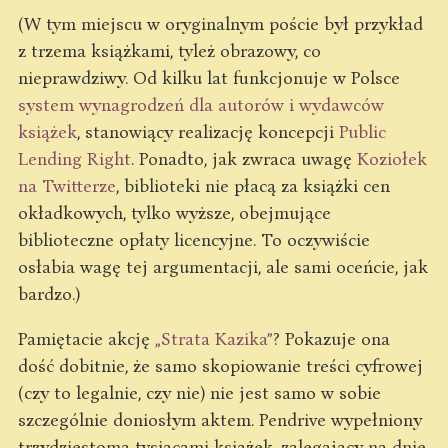
(W tym miejscu w oryginalnym poście był przykład
z trzema książkami, tyleż obrazowy, co
nieprawdziwy. Od kilku lat funkcjonuje w Polsce
system wynagrodzeń dla autorów i wydawców
książek
, stanowiący realizację koncepcji
Public
Lending Right
. Ponadto, jak zwraca uwagę
Koziołek
na Twitterze
, biblioteki nie płacą za książki cen
okładkowych, tylko wyższe, obejmujące
biblioteczne opłaty licencyjne. To oczywiście
osłabia wagę tej argumentacji, ale sami oceńcie, jak
bardzo.)
Pamiętacie akcję
„Strata Kazika”
? Pokazuje ona
dość dobitnie, że samo skopiowanie treści cyfrowej
(czy to legalnie, czy nie) nie jest samo w sobie
szczególnie doniosłym aktem. Pendrive wypełniony
trzydziestoma tysiącami książek, zalegający na dnie