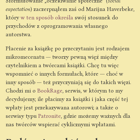
Sformułowanie „oczekiwanie społeczne” (
social
expectation
) zaczerpnąłem zaś od Marijna Haverbeke,
który
w ten sposób określa
swój stosunek do
przychodów z oprogramowania własnego
autorstwa.
Płacenie za książkę po przeczytaniu jest rodzajem
mikromecenatu — tworzy pewną więź między
czytelnikiem a twórcami książki. Chcę tu więc
wspomnieć o innych formułach, które — choć w
inny sposób — też przyczyniają się do takich więzi.
Chodzi mi o
BookRage
, serwis, w którym to my
decydujemy, ile płacimy za książki i jaka część tej
wpłaty jest przekazywana autorowi; a także o
serwisy typu
Patronite
, gdzie możemy ważnych dla
nas twórców wspierać cyklicznymi wpłatami.