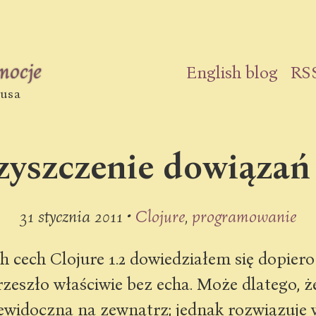
emocje
English blog
RS
nusa
czyszczenie dowiązań
31 stycznia 2011 •
Clojure
programowanie
h cech Clojure 1.2 dowiedziałem się dopiero
eszło właściwie bez echa. Może dlatego, ż
ewidoczna na zewnątrz; jednak rozwiązuje