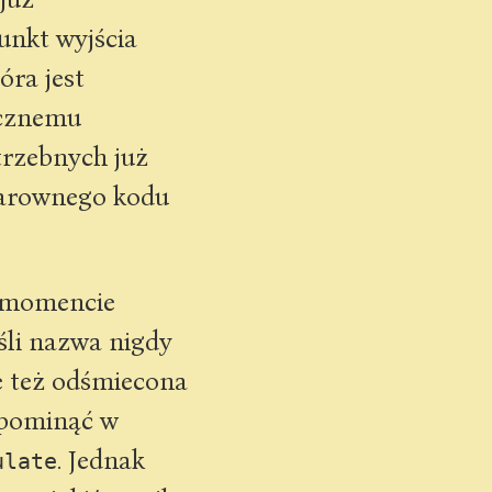
unkt wyjścia
óra jest
ycznemu
trzebnych już
klarownego kodu
w momencie
śli nazwa nigdy
ie też odśmiecona
 pominąć w
. Jednak
ulate