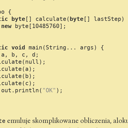
oo
 {

tic
byte
[] calculate(
byte
[] lastStep) 
new
byte
[
10485760
];

tic
void
main
(String... args)
 {

 a, b, c, d;

lculate(
null
);

culate(a);

culate(b);

culate(c);

.out.println(
"OK"
);

emuluje skomplikowane obliczenia, alok
te