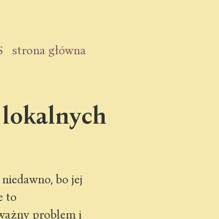
S
strona główna
 lokalnych
 niedawno, bo jej
e to
 ważny problem i