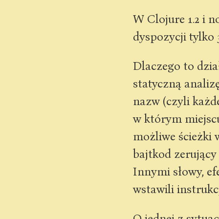
W Clojure 1.2 i
dyspozycji tylko
Dlaczego to dzia
statyczną analiz
nazw (czyli każ
w którym miejscu
możliwe ścieżki 
bajtkod zerując
Innymi słowy, ef
wstawili instruk
O jednej z sytuac