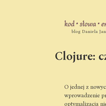
kod • słowa • 
blog Daniela Ja
Clojure: 
O jednej z nowyc
wprowadzenie prz
optymalizacja ni