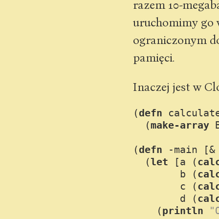
razem 10-megabaj
uruchomimy go 
ograniczonym do
pamięci.
Inaczej jest w 
(
defn
calculat
  (
make-array
 
(
defn
-main
 [& 
  (
let
 [a (
cal
        b (
cal
        c (
cal
        d (
cal
    (
println
"