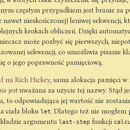
nnym częstym przypadkiem jest branie za p
 nawet nieskończonej) leniwej sekwencji, kt
olejnych krokach obliczeń. Dzięki automat
iecacz może pozbyć się pierwszych, niepo
zowanej sekwencji, co umożliwia pisanie 
się o jego poprawność pamięciową.
ał mi Rich Hickey
, sama alokacja pamięci 
nie jest
uważana za użycie tej nazwy. Stąd je
ta, to odpowiadająca jej wartość nie zostan
a ciała bloku
. Dlatego też nie mogłem
let
kładzie argumentu
funkcji
last-step
calc