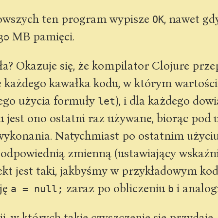
 nowszych ten program wypisze
, nawet gd
OK
 30 MB pamięci.
ła? Okazuje się, że kompilator Clojure pr
ę każdego kawałka kodu, w którym wartości
dego użycia formuły
), i dla każdego dow
let
 jest ono ostatni raz używane, biorąc pod
wykonania. Natychmiast po ostatnim użyci
y odpowiednią zmienną (ustawiający wskaźn
ekt jest taki, jakbyśmy w przykładowym kod
cję
zaraz po obliczeniu
i analogi
a = null;
b
ji, w których takie czyszczenie się przydaje,