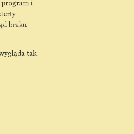
 program i
terty
łąd braku
wygląda tak: