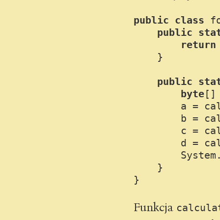
public
class
f
public
sta
return
    }

public
sta
byte
[]
        a = ca
        b = cal
        c = cal
        d = cal
        System
    }

Funkcja
calcula