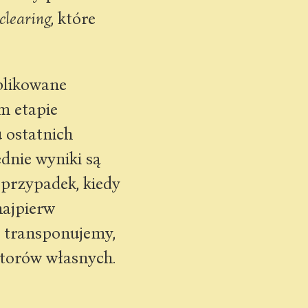
 clearing
, które
plikowane
m etapie
 ostatnich
dnie wyniki są
przypadek, kiedy
najpierw
ą transponujemy,
ktorów własnych.