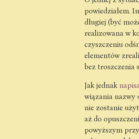
powiedziałem. I
długiej (być może
realizowana w k
czyszczeniu odśm
elementów zreali
bez troszczenia 
Jak jednak
napis
wiązania nazwy
nie zostanie uży
aż do opuszczeni
powyższym przy