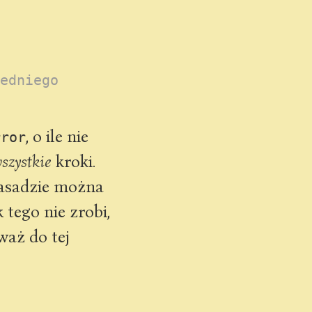
edniego
, o ile nie
rror
szystkie
kroki.
zasadzie można
tego nie zrobi,
waż do tej