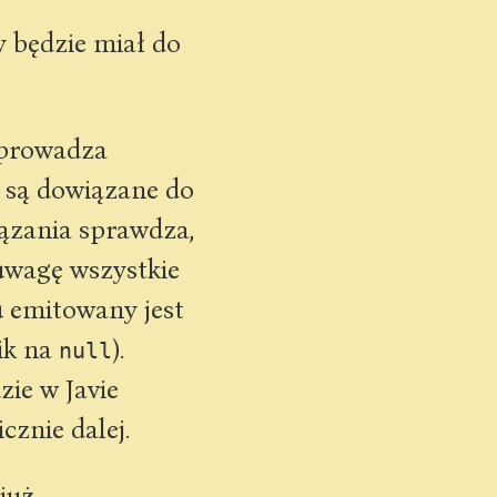
y będzie miał do
zeprowadza
 są dowiązane do
iązania sprawdza,
 uwagę wszystkie
u emitowany jest
ik na
).
null
zie w Javie
cznie dalej.
 już