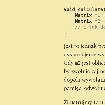
void
calculate
Matrix
m1
Matrix
m2
// i tak d
Jest to jednak p
dysponujemy wyst
Gdy
jest obli
m2
by zwolnić zajmo
dopóki wywołani
pamięci odwołuje
Zilustrujmy to 