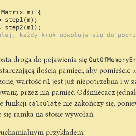
(Matrix m)
 {

=
 step1(m);

=
 step2(m1);

alej, każdy krok odwołuje się do poprz
rosta droga do pojawienia się
OutOfMemoryE
arczającą ilością pamięci, aby pomieścić
w
czone, wartość
jest już niepotrzebna i w 
m1
waną przez nią pamięć. Odśmiecacz jednak 
e funkcji
nie zakończy się, ponie
calculate
 się ramka na stosie wywołań.
uruchamialnym przykładem: