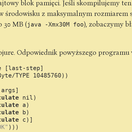
towy blok pamięci. Jeśli skompilujemy ten
w środowisku z maksymalnym rozmiarem s
 30 MB (
), zobaczymy b
java -Xmx30M foo
Clojure. Odpowiednik powyższego programu 
e
 [last-step]

Byte/TYPE 
10485760
))

args]

culate
nil
)

culate
 a)

culate
 b)

culate
 c)]

OK"